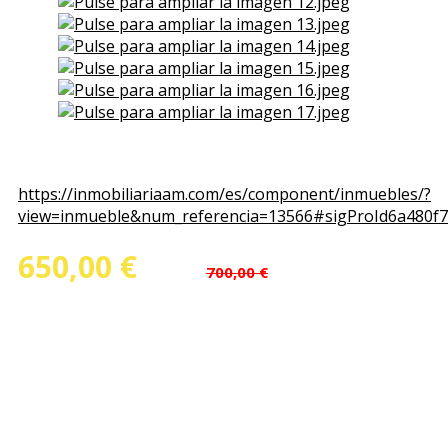
View the embedded image gallery online at:
https://inmobiliariaam.com/es/component/inmuebles/?
view=inmueble&num_referencia=13566#sigProId6a480f
650,00 €
(Antes
)
700,00 €
Ref.Nº: 13566
Superficie : 52,00 m²
Habitaciones : 1