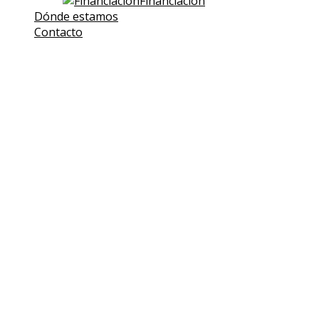
Financiación
Dónde estamos
Contacto
¡Atención! Este sitio usa cookies
propias y de terceros para mejorar
nuestros servicios. Si continúa
navegando, consideramos que
acepta su uso.
Puede pulsar en el siguiente enlace para
Saber más
Acepto
Política de Cookies
Cookies
Utilizamos cookies para facilitar el uso de nuestra página