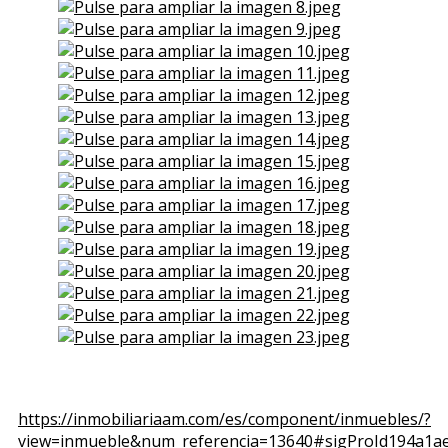
View the embedded image gallery online at:
https://inmobiliariaam.com/es/component/inmuebles/?
view=inmueble&num_referencia=13640#sigProId194a1a