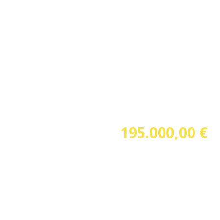
de a la configuración de tu navegador y configura las opcion
195.000,00 €
Ref.Nº: 13640
Superficie : 222,00 m²
Parcela : 509,00 m²