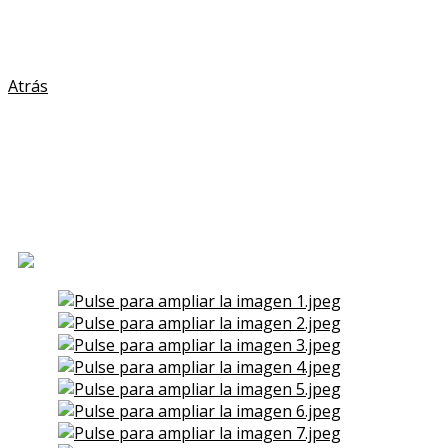
Si quieres permitir el uso de cookies de nuestro site, acce
Inicio
Atrás
Casa en Venta en Esmelle
(Ferrol)