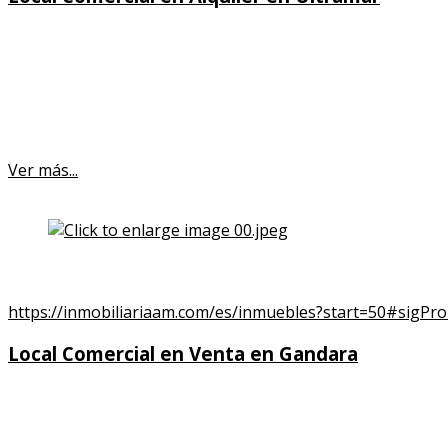
Superficie : 43,00 m²
Planta : Bajo
350,00 €
(Antes
400,00 €
)
Ver más...
View the embedded image gallery online at:
https://inmobiliariaam.com/es/inmuebles?start=50#sigPr
Local Comercial en Venta en Gandara
Superficie : 115,00 m²
Planta : Bajo