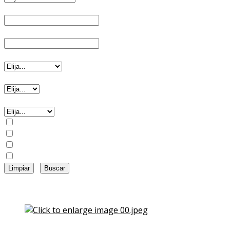
Importe mínimo
Importe máximo
Tipo de inmueble
Habitaciones
Amueblado
Ascensor
Calefacción
Garaje
Trastero