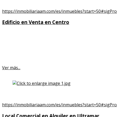
View the embedded image gallery online at:
https://inmobiliariaam.com/es/inmuebles?start=50#sigPr
Edificio en Venta en Centro
Superficie : 170,00 m²
Habitaciones : 5
450.000,00 €
(Antes
540.000,00 €
)
Ver más...
View the embedded image gallery online at:
https://inmobiliariaam.com/es/inmuebles?start=50#sigPr
Local Comercial en Alquiler en Ultramar