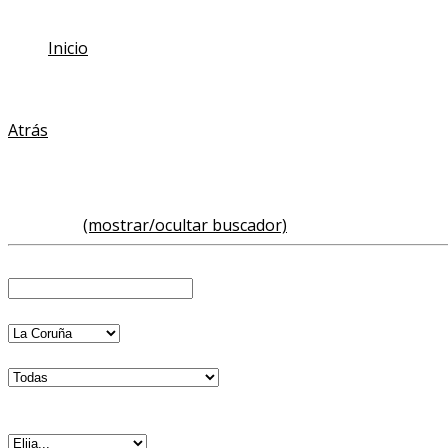
Si quieres permitir el uso de cookies de nuestro site, acce
Inicio
/
Inmuebles
Atrás
Resultados de la búsqueda
Buscador
(mostrar/ocultar buscador)
NºRef.
Provincia
Población
Zona
Operación